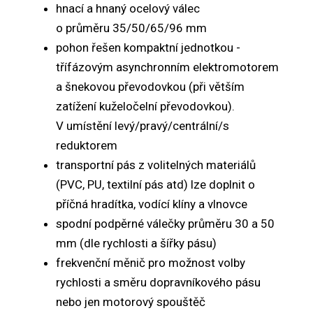
hnací a hnaný ocelový válec
o průměru 35/50/65/96 mm
pohon řešen kompaktní jednotkou -
třífázovým asynchronním elektromotorem
a šnekovou převodovkou (při větším
zatížení kuželočelní převodovkou).
V umístění levý/pravý/centrální/s
reduktorem
transportní pás z volitelných materiálů
(PVC, PU, textilní pás atd) lze doplnit o
příčná hradítka, vodící klíny a vlnovce
spodní podpěrné válečky průměru 30 a 50
mm (dle rychlosti a šířky pásu)
frekvenční měnič pro možnost volby
rychlosti a směru dopravníkového pásu
nebo jen motorový spouštěč