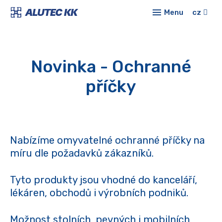
Menu
cz
Prod
Hli
E-sh
syst
Novinka - Ochranné
Konf
příčky
Typ
Aktua
Sta
profil
O ná
Dop
Nabízíme omyvatelné ochranné příčky na
Kont
míru dle požadavků zákazníků.
Mod
Kari
stoly
Tyto produkty jsou vhodné do kanceláří,
Lin
lékáren, obchodů i výrobních podniků.
Tru
Možnost stolních, pevných i mobilních