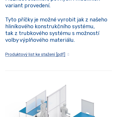
Och
variant provedení.
kryto
Tyto příčky je možné vyrobit jak z našeho
Sol
hliníkového konstrukčního systému,
AL
tak z trubkového systému s možností
volby výplňového materiálu.
Produktový list ke stažení [pdf]