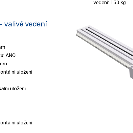
vedení: 150 kg
– valivé vedení
 mm
tu: ANO
0 mm
ontální uložení
kální uložení
ontální uložení