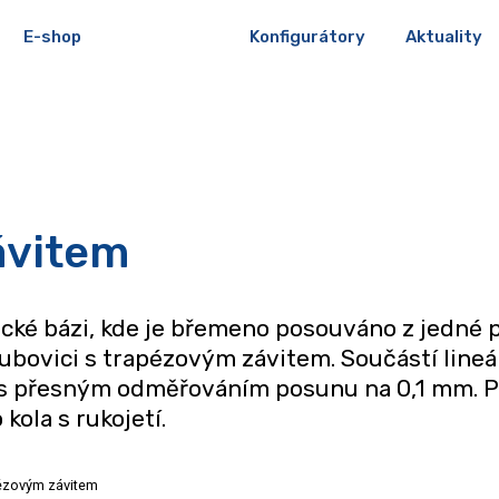
E-shop
Konfigurátory
Aktuality
ávitem
ké bázi, kde je břemeno posouváno z jedné 
ubovici s trapézovým závitem. Součástí lineá
o s přesným odměřováním posunu na 0,1 mm. P
kola s rukojetí.
pézovým závitem