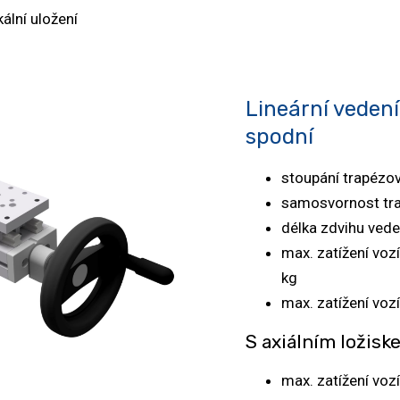
kální uložení
Lineární vedení
spodní
stoupání trapézo
samosvornost tra
délka zdvihu ved
max. zatížení vozí
kg
max. zatížení vozí
S axiálním ložisk
max. zatížení vozí