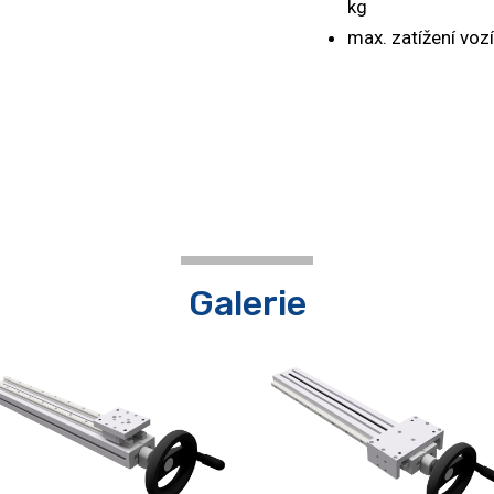
kg
max. zatížení vozí
Galerie