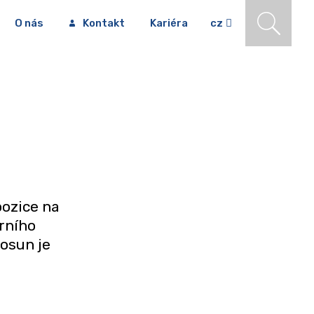
O nás
Kontakt
Kariéra
cz
pozice na
rního
osun je